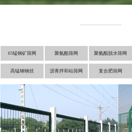
65锰钢矿筛网
聚氨酯筛网
聚氨酯脱水筛网
高锰钢钢丝
沥青拌和站筛网
复合肥筛网